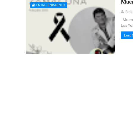
Muer
ENTRETENIMIENTO
Bet
Muere 
Los Yo
Leer