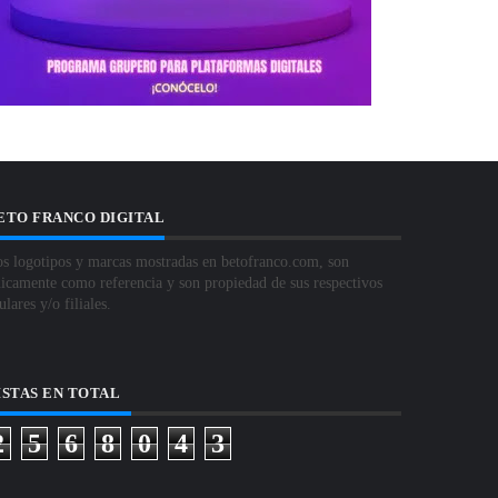
ETO FRANCO DIGITAL
s logotipos y marcas mostradas en betofranco.com, son
icamente como referencia y son propiedad de sus respectivos
tulares y/o filiales.
ISTAS EN TOTAL
2
5
6
8
0
4
3