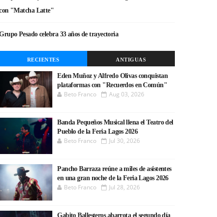
con "Matcha Latte"
Grupo Pesado celebra 33 años de trayectoria
RECIENTES
ANTIGUAS
Eden Muñoz y Alfredo Olivas conquistan
plataformas con "Recuerdos en Común"
Beto Franco
Aug 03, 2026
Banda Pequeños Musical llena el Teatro del
Pueblo de la Feria Lagos 2026
Beto Franco
Jul 30, 2026
Pancho Barraza reúne a miles de asistentes
en una gran noche de la Feria Lagos 2026
Beto Franco
Jul 28, 2026
Gabito Ballesteros abarrota el segundo día