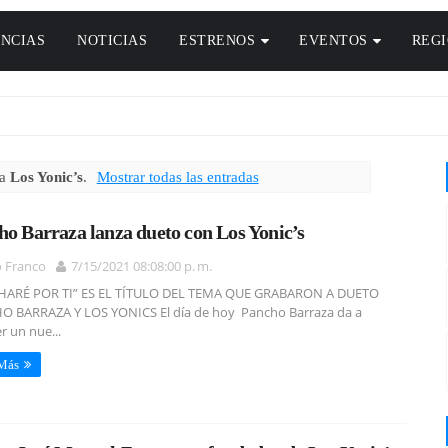
NCIAS
NOTICIAS
ESTRENOS
EVENTOS
REG
ta
Los Yonic’s
.
Mostrar todas las entradas
ho Barraza lanza dueto con Los Yonic’s
o Franco
7/15/2021 08:08:00 p. m.
HARÉ POR TI” ES EL TÍTULO DEL TEMA QUE GRABARON A DUETO
 BARRAZA Y LOS YONICS El día de hoy Pancho Barraza da a
r un nue...
 Más