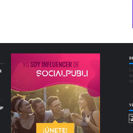
B
Lo
l
ún
ti
V
ge