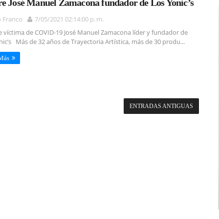
e José Manuel Zamacona fundador de Los Yonic’s
o Franco
7/05/2021 02:14:00 p. m.
víctima de COVID-19 José Manuel Zamacona líder y fundador de
nic’s Más de 32 años de Trayectoria Artística, más de 30 produ...
 Más
ENTRADAS ANTIGUAS