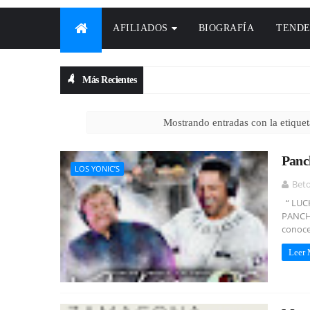
AFILIADOS
BIOGRAFÍA
TENDE
Más Recientes
Mostrando entradas con la etique
Panc
LOS YONIC’S
Bet
“ LUC
PANCHO
conoce
Leer