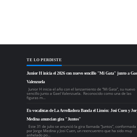
TE LO PERDISTE
Junior H inicia el 2026 con nuevo sencillo "Mi Gata" junto a Gae
Valenzuela
Junior H inicia el año con el lanzamiento de “Mi Gata”, su nuevo
sencillo junto a Gael Valenzuela. Reconocido como una de las
figuras m...
Ex-vocalistas de La Arrolladora Banda el Limón: Josi Cuen y Jor
Medina anuncian gira "Juntos"
Este 31 de julio se anunció la gira llamada “Juntos”, conformada
por Jorge Medina y Josi Cuen, un reencuentro que ha sido muy
anhelado po...