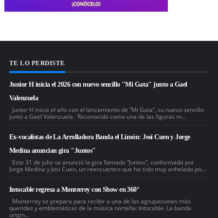
TE LO PERDISTE
Junior H inicia el 2026 con nuevo sencillo "Mi Gata" junto a Gael
Valenzuela
Junior H inicia el año con el lanzamiento de “Mi Gata”, su nuevo sencillo
junto a Gael Valenzuela. Reconocido como una de las figuras m...
Ex-vocalistas de La Arrolladora Banda el Limón: Josi Cuen y Jorge
Medina anuncian gira "Juntos"
Este 31 de julio se anunció la gira llamada “Juntos”, conformada por
Jorge Medina y Josi Cuen, un reencuentro que ha sido muy anhelado po...
Intocable regresa a Monterrey con Show en 360°
Monterrey se prepara para recibir a una de las agrupaciones más
queridas y emblemáticas de la música norteña: Intocable. La banda
origin...