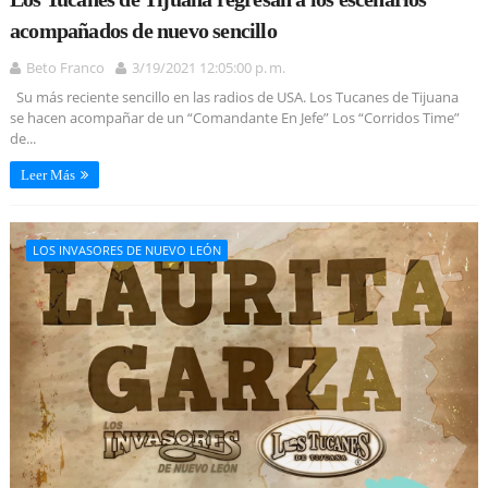
acompañados de nuevo sencillo
Beto Franco
3/19/2021 12:05:00 p. m.
Su más reciente sencillo en las radios de USA. Los Tucanes de Tijuana
se hacen acompañar de un “Comandante En Jefe” Los “Corridos Time”
de...
Leer Más
LOS INVASORES DE NUEVO LEÓN