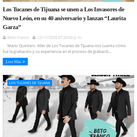
Los Tucanes de Tijuana se unen a Los Invasores de
Nuevo León, en su 40 aniversario y lanzan “Laurita
Garza”
Beto Franco
12/11/2020 07:20:00 p. m.
Mario Quintero líder de Los Tucanes de Tijuana nos cuenta cómo
fue la grabación y su experiencia en el proceso de grabació...
Leer Más
LOS TUCANES DE TIJUANA