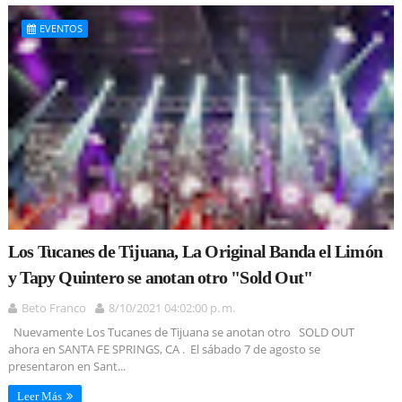
EVENTOS
Los Tucanes de Tijuana, La Original Banda el Limón
y Tapy Quintero se anotan otro "Sold Out"
Beto Franco
8/10/2021 04:02:00 p. m.
Nuevamente Los Tucanes de Tijuana se anotan otro SOLD OUT
ahora en SANTA FE SPRINGS, CA . El sábado 7 de agosto se
presentaron en Sant...
Leer Más