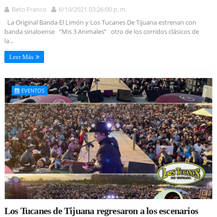
Beto Franco
6/19/2021 03:26:00 p. m.
La Original Banda El Limón y Los Tucanes De Tijuana estrenan con
banda sinaloense “Mis 3 Animales” otro de los corridos clásicos de
la...
Leer Más
EVENTOS
Los Tucanes de Tijuana regresaron a los escenarios