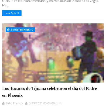
OUTS “ en la Unión Americana, y en esta ocasión le tocó a Las Vegas,
NV...
Leer Más
ENTRETENIMIENTO
Los Tucanes de Tijuana celebraron el día del Padre
en Phoenix
Beto Franco
6/23/2021 05:04:00 p. m.