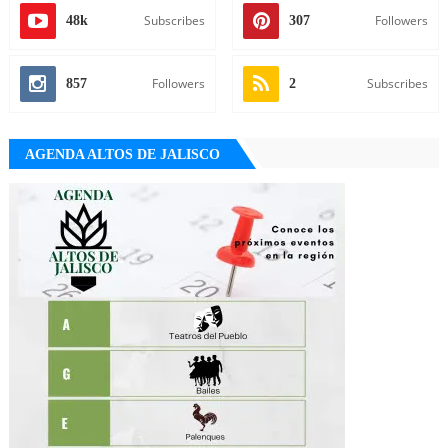
Subscribes
Followers
48k
307
Followers
Subscribes
857
2
AGENDA ALTOS DE JALISCO