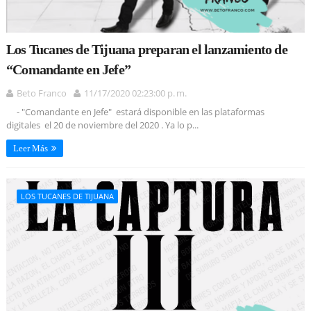
Los Tucanes de Tijuana preparan el lanzamiento de
“Comandante en Jefe”
Beto Franco
11/17/2020 02:23:00 p. m.
- "Comandante en Jefe" estará disponible en las plataformas
digitales el 20 de noviembre del 2020 . Ya lo p...
Leer Más
LOS TUCANES DE TIJUANA