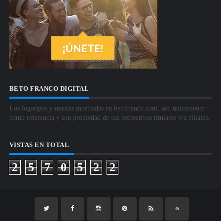
BETO FRANCO DIGITAL
Los logotipos y marcas mostradas en betofranco.com, son únicamente
como referencia y son propiedad de sus respectivos titulares y/o filiales.
VISTAS EN TOTAL
2
5
7
0
5
2
2