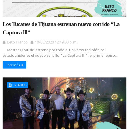
Los Tucanes de Tijuana estrenan nuevo corrido “La
Captura lll”
Beto Franco
10/08/2020 12:49:00 p. m.
Master Q Music, estrena por todo el universo radiofónico
estadounidense el nuevo sencillo "La Captura III" , el primer episo...
Leer Más
EVENTOS