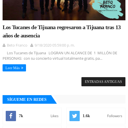
Los Tucanes de Tijuana regresaron a Tijuana tras 13
años de ausencia
Beto Franco
9/18/2020 05:59:00 p. m.
Los Tucanes de Tijuana LOGRAN UN ALCANCE DE 1 MILLÓN DE
PERSONAS: con su concierto virtual totalmente gratis, pa...
Leer Más
ENTRADAS ANTIGUAS
SÍGUEME EN REDES
Likes
Followers
7k
1.6k