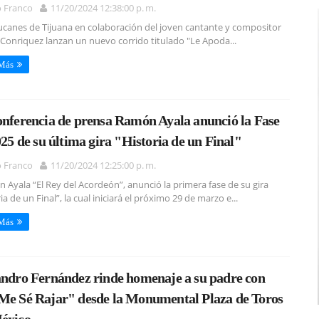
o Franco
11/20/2024 12:38:00 p. m.
canes de Tijuana en colaboración del joven cantante y compositor
. Conriquez lanzan un nuevo corrido titulado "Le Apoda...
 Más
onferencia de prensa Ramón Ayala anunció la Fase
025 de su última gira "Historia de un Final"
o Franco
11/20/2024 12:25:00 p. m.
Ayala “El Rey del Acordeón”, anunció la primera fase de su gira
ia de un Final”, la cual iniciará el próximo 29 de marzo e...
 Más
andro Fernández rinde homenaje a su padre con
Me Sé Rajar" desde la Monumental Plaza de Toros