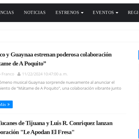
NCIAS
NOTICIAS
ESTRENOS
EVENTOS
REG
co y Guaynaa estrenan poderosa colaboración
ame de A Poquito”
o Franco
11/22/2024 10:47:00 a. m.
ómeno musical Guaynaa sorprende nuevamente al anunciar el
iento de “Mátame de A Poquito”, una colaboración vibrante junto
 Más
Tucanes de Tijuana y Luis R. Conriquez lanzan
boración "Le Apodan El Fresa"