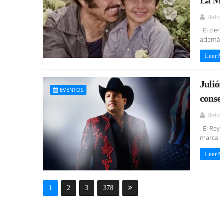
La M
Bet
El cie
además
Leer
Julió
EVENTOS
conse
Bet
El Rey 
marca 
Leer
1
2
3
378