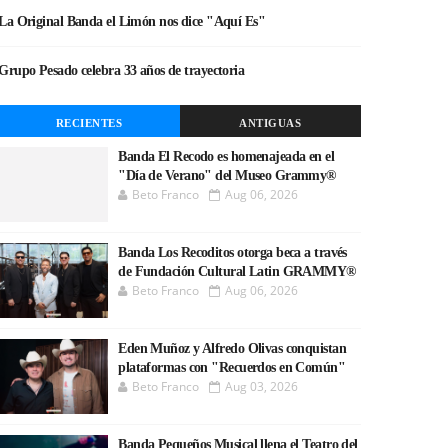
La Original Banda el Limón nos dice "Aquí Es"
Grupo Pesado celebra 33 años de trayectoria
RECIENTES
ANTIGUAS
Banda El Recodo es homenajeada en el
"Día de Verano" del Museo Grammy®
Beto Franco
Aug 06, 2026
Banda Los Recoditos otorga beca a través
de Fundación Cultural Latin GRAMMY®
Beto Franco
Aug 06, 2026
Eden Muñoz y Alfredo Olivas conquistan
plataformas con "Recuerdos en Común"
Beto Franco
Aug 03, 2026
Banda Pequeños Musical llena el Teatro del