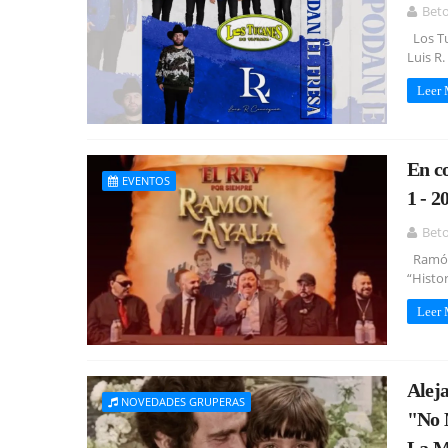
Bet
Los Tu
Luis R
Leer
En c
EVENTOS
1 - 2
Bet
Ramón 
“Histor
Leer
Alej
NOVEDADES GRUPERAS
"No 