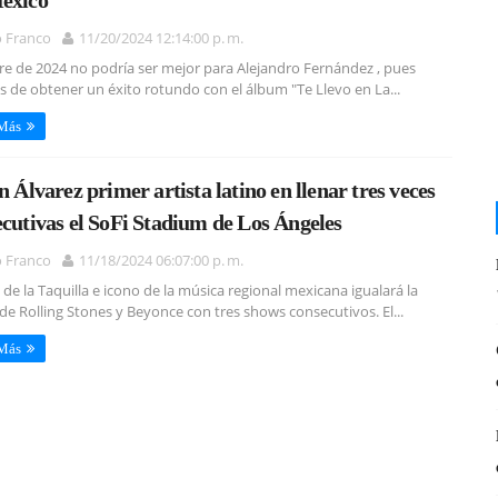
éxico
o Franco
11/20/2024 12:14:00 p. m.
rre de 2024 no podría ser mejor para Alejandro Fernández , pues
 de obtener un éxito rotundo con el álbum "Te Llevo en La...
 Más
n Álvarez primer artista latino en llenar tres veces
cutivas el SoFi Stadium de Los Ángeles
o Franco
11/18/2024 06:07:00 p. m.
de la Taquilla e icono de la música regional mexicana igualará la
de Rolling Stones y Beyonce con tres shows consecutivos. El...
 Más