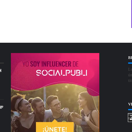
B
Lo
l
ún
ti
V
ge