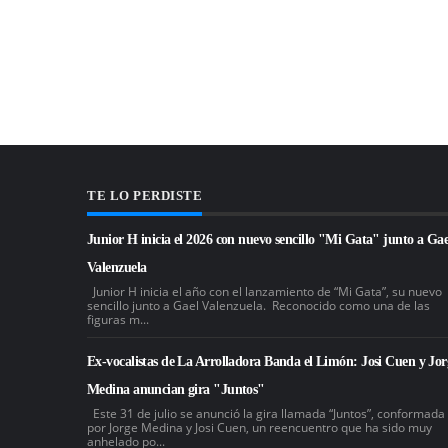
TE LO PERDISTE
Junior H inicia el 2026 con nuevo sencillo "Mi Gata" junto a Gae
Valenzuela
Junior H inicia el año con el lanzamiento de “Mi Gata”, su nuevo
sencillo junto a Gael Valenzuela. Reconocido como una de las
figuras m...
Ex-vocalistas de La Arrolladora Banda el Limón: Josi Cuen y Jor
Medina anuncian gira "Juntos"
Este 31 de julio se anunció la gira llamada “Juntos”, conformada
por Jorge Medina y Josi Cuen, un reencuentro que ha sido muy
anhelado po...