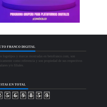
ETO FRANCO DIGITAL
s logotipos y marcas mostradas en betofranco.com, son
icamente como referencia y son propiedad de sus respectivos
tulares y/o filiales.
ISTAS EN TOTAL
2
5
6
9
8
5
9