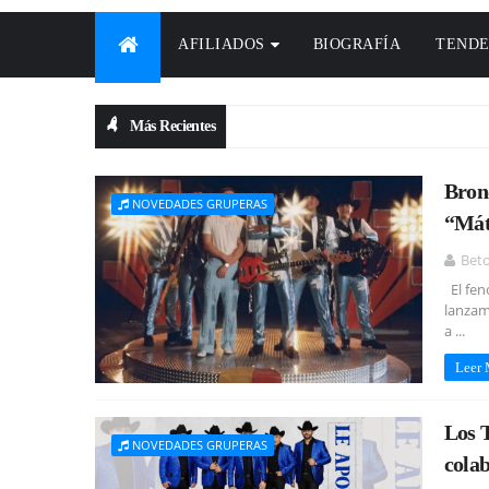
AFILIADOS
BIOGRAFÍA
TENDE
Más Recientes
Bron
NOVEDADES GRUPERAS
“Mát
Bet
El fen
lanzam
a ...
Leer
Los 
NOVEDADES GRUPERAS
cola