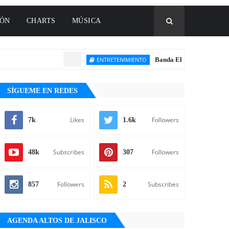
IÓN
CHARTS
MÚSICA
ENTRETENIMIENTO
Banda El Recodo es homenajead
SÍGUEME EN REDES
Likes
Followers
7k
1.6k
Subscribes
Followers
48k
307
Followers
Subscribes
857
2
AGENDA ALTOS DE JALISCO