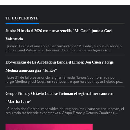
TE LO PERDISTE
Junior H inicia el 2026 con nuevo sencillo "Mi Gata" junto a Gael
Valenzuela
Junior H inicia el año con el lanzamiento de “Mi Gata”, su nuevo sencillo
junto a Gael Valenzuela. Reconocido como una de las figuras m...
Ex-vocalistas de La Arrolladora Banda el Limón: Josi Cuen y Jorge
Medina anuncian gira "Juntos"
Este 31 de julio se anunció la gira llamada “Juntos”, conformada por
Jorge Medina y Josi Cuen, un reencuentro que ha sido muy anhelado po...
Grupo Firme y Octavio Cuadras fusionan el regional mexicano con
"Matcha Latte"
Cuando dos fuerzas imparables del regional mexicano se encuentran, el
resultado trasciende expectativas. Grupo Firme y Octavio Cuadras u...