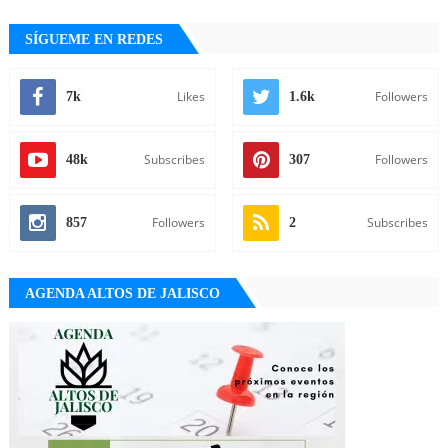
SÍGUEME EN REDES
Likes
Followers
7k
1.6k
Subscribes
Followers
48k
307
Followers
Subscribes
857
2
AGENDA ALTOS DE JALISCO