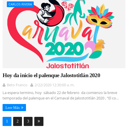
CARLOS RIVERA
Hoy da inicio el palenque Jalostotitlán 2020
Beto Franco
2/22/2020 12:30:00 a. m.
La espera termino, hoy sábado 22 de febrero da comienzo la breve
temporada del palenque en el Carnaval de Jalostotitlán 2020 , “El co...
Leer Más
1
2
3