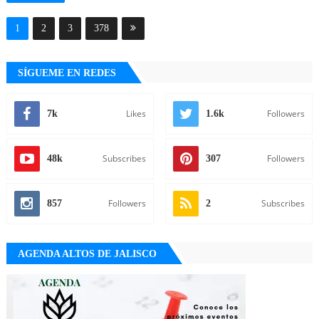
1
2
3
378
SÍGUEME EN REDES
Likes
Followers
7k
1.6k
Subscribes
Followers
48k
307
Followers
Subscribes
857
2
AGENDA ALTOS DE JALISCO