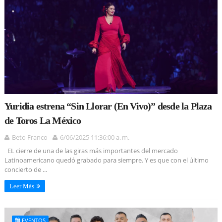
Yuridia estrena “Sin Llorar (En Vivo)” desde la Plaza
de Toros La México
Beto Franco
6/06/2025 11:36:00 a. m.
EL cierre de una de las giras más importantes del mercado
Latinoamericano quedó grabado para siempre. Y es que con el último
concierto de ...
Leer Más
EVENTOS