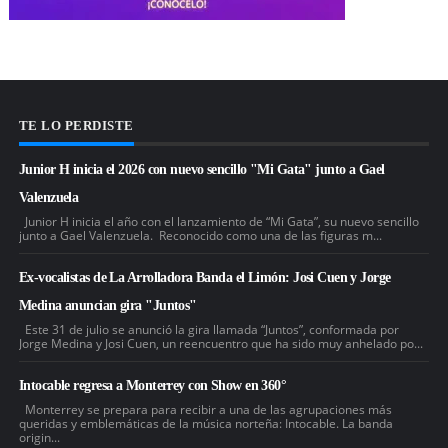
TE LO PERDISTE
Junior H inicia el 2026 con nuevo sencillo "Mi Gata" junto a Gael
Valenzuela
Junior H inicia el año con el lanzamiento de “Mi Gata”, su nuevo sencillo
junto a Gael Valenzuela. Reconocido como una de las figuras m...
Ex-vocalistas de La Arrolladora Banda el Limón: Josi Cuen y Jorge
Medina anuncian gira "Juntos"
Este 31 de julio se anunció la gira llamada “Juntos”, conformada por
Jorge Medina y Josi Cuen, un reencuentro que ha sido muy anhelado po...
Intocable regresa a Monterrey con Show en 360°
Monterrey se prepara para recibir a una de las agrupaciones más
queridas y emblemáticas de la música norteña: Intocable. La banda
origin...