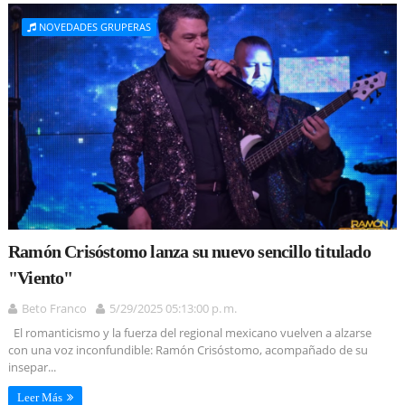
NOVEDADES GRUPERAS
Ramón Crisóstomo lanza su nuevo sencillo titulado
"Viento"
Beto Franco
5/29/2025 05:13:00 p. m.
El romanticismo y la fuerza del regional mexicano vuelven a alzarse
con una voz inconfundible: Ramón Crisóstomo, acompañado de su
insepar...
Leer Más