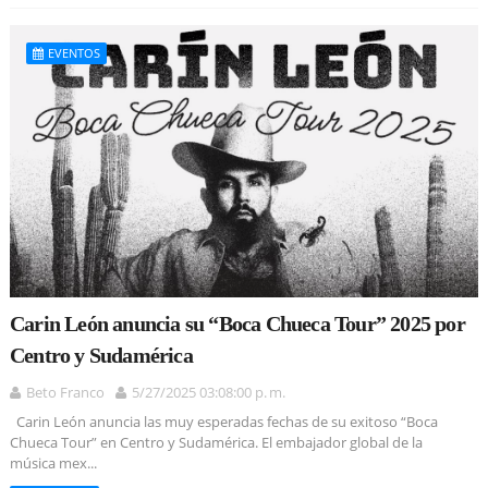
EVENTOS
Carin León anuncia su “Boca Chueca Tour” 2025 por
Centro y Sudamérica
Beto Franco
5/27/2025 03:08:00 p. m.
Carin León anuncia las muy esperadas fechas de su exitoso “Boca
Chueca Tour” en Centro y Sudamérica. El embajador global de la
música mex...