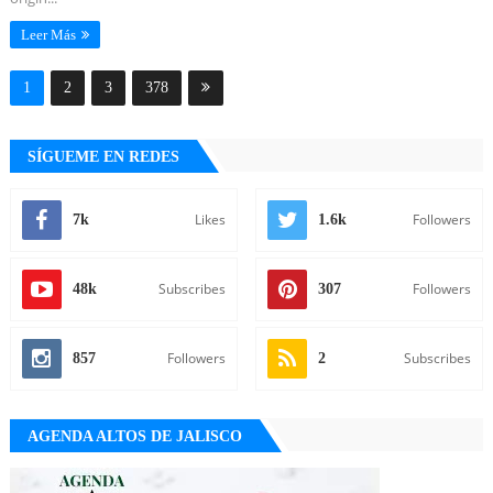
Leer Más
1
2
3
378
SÍGUEME EN REDES
Likes
Followers
7k
1.6k
Subscribes
Followers
48k
307
Followers
Subscribes
857
2
AGENDA ALTOS DE JALISCO