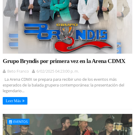
Grupo Bryndis por primera vez en la Arena CDMX
Beto Franco
6/02/2025 04:23:00 p. m.
La Arena CDMX se prepara para recibir uno de los eventos más
esperados de la balada grupera contemporánea: la presentación del
legendario...
Leer Más
EVENTOS