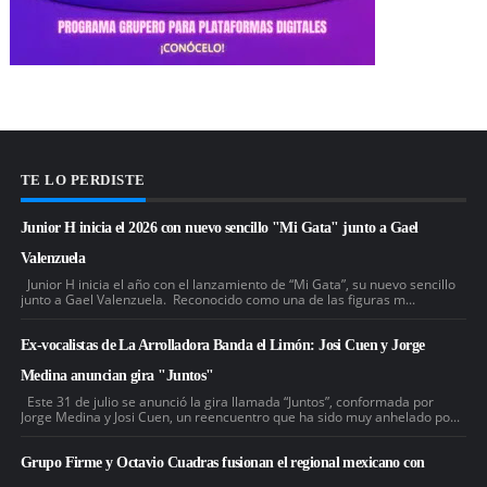
TE LO PERDISTE
Junior H inicia el 2026 con nuevo sencillo "Mi Gata" junto a Gael
Valenzuela
Junior H inicia el año con el lanzamiento de “Mi Gata”, su nuevo sencillo
junto a Gael Valenzuela. Reconocido como una de las figuras m...
Ex-vocalistas de La Arrolladora Banda el Limón: Josi Cuen y Jorge
Medina anuncian gira "Juntos"
Este 31 de julio se anunció la gira llamada “Juntos”, conformada por
Jorge Medina y Josi Cuen, un reencuentro que ha sido muy anhelado po...
Grupo Firme y Octavio Cuadras fusionan el regional mexicano con