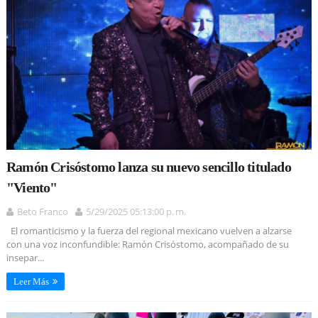
Ramón Crisóstomo lanza su nuevo sencillo titulado
"Viento"
Beto Franco
5/29/2025 05:13:00 p. m.
El romanticismo y la fuerza del regional mexicano vuelven a alzarse
con una voz inconfundible: Ramón Crisóstomo, acompañado de su
insepar...
Leer Más