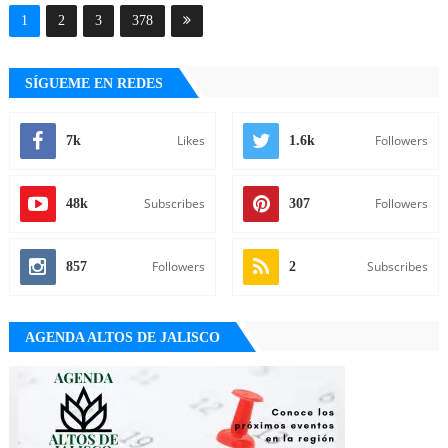
1
2
3
378
SÍGUEME EN REDES
Likes
Followers
7k
1.6k
Subscribes
Followers
48k
307
Followers
Subscribes
857
2
AGENDA ALTOS DE JALISCO