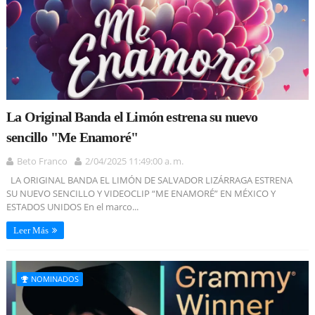
La Original Banda el Limón estrena su nuevo
sencillo "Me Enamoré"
Beto Franco
2/04/2025 11:49:00 a. m.
LA ORIGINAL BANDA EL LIMÓN DE SALVADOR LIZÁRRAGA ESTRENA
SU NUEVO SENCILLO Y VIDEOCLIP “ME ENAMORÉ” EN MÉXICO Y
ESTADOS UNIDOS En el marco...
Leer Más
NOMINADOS