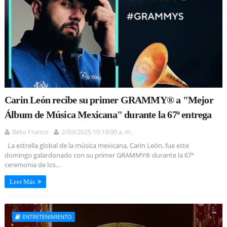
Carin León recibe su primer GRAMMY® a "Mejor
Álbum de Música Mexicana" durante la 67ª entrega
Beto Franco
2/03/2025 10:19:00 a. m.
La estrella global de la música mexicana, Carin León, fue este
domingo galardonado con su primer GRAMMY® durante la 67ª
ceremonia de los...
Leer Más
ENTRETENIMIENTO