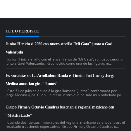
TE LO PERDISTE
Junior H inicia el 2026 con nuevo sencillo "Mi Gata" junto a Gael
Valenzuela
Junior H inicia el año con el lanzamiento de “Mi Gata”, su nuevo sencillo
junto a Gael Valenzuela. Reconocido como una de las figuras m...
Ex-vocalistas de La Arrolladora Banda el Limón: Josi Cuen y Jorge
Medina anuncian gira "Juntos"
Este 31 de julio se anunció la gira llamada “Juntos”, conformada por
Jorge Medina y Josi Cuen, un reencuentro que ha sido muy anhelado po...
Grupo Firme y Octavio Cuadras fusionan el regional mexicano con
"Matcha Latte"
Cuando dos fuerzas imparables del regional mexicano se encuentran, el
resultado trasciende expectativas. Grupo Firme y Octavio Cuadras u...