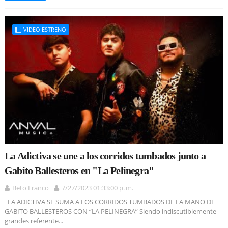
VIDEO ESTRENO
La Adictiva se une a los corridos tumbados junto a
Gabito Ballesteros en "La Pelinegra"
Beto Franco
7/27/2023 01:33:00 p. m.
LA ADICTIVA SE SUMA A LOS CORRIDOS TUMBADOS DE LA MANO DE
GABITO BALLESTEROS CON “LA PELINEGRA” Siendo indiscutiblemente
grandes referente...