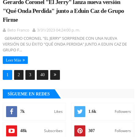
Gerardo Coronel "El Jerry" lanza nueva versión
"Qué Onda Perdida" junto a Eduin Caz de Grupo
Firme
Beto Franco
3/31/2023 04:24:00 p. m.
GERARDO CORONEL "EL JERRY" SORPRENDE CON UNA NUEVA
VERSIÓN DE SU ÉXITO "QUÉ ONDA PERDIDA" JUNTO A EDUIN CAZ DE
GRUPO F...
Leer Más
1
2
3
40
SÍGUEME EN REDES
Likes
Followers
7k
1.6k
Subscribes
Followers
48k
307