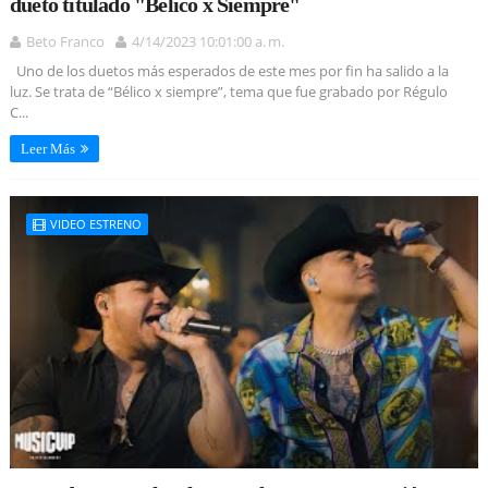
dueto titulado "Bélico x Siempre"
Beto Franco
4/14/2023 10:01:00 a. m.
Uno de los duetos más esperados de este mes por fin ha salido a la
luz. Se trata de “Bélico x siempre”, tema que fue grabado por Régulo
C...
Leer Más
VIDEO ESTRENO