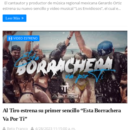
El cantautor y productor de música regional mexicana Gerardo Ortiz
estrena su nuevo sencillo y video musical “Los Envidiosos”, el cual e...
Leer Más
VIDEO ESTRENO
Al Tiro estrena su primer sencillo “Esta Borrachera
Va Por Ti”
Beto Franco
4/28/2023 11:15:00 a. m.