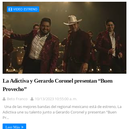
VIDEO ESTRENO
La Adictiva y Gerardo Coronel presentan “Buen
Provecho”
Beto Franco
10/13/2023 10:55:00 a. m.
Una de las mejores bandas del regional mexicano está de estreno, La
Adictiva une su talento junto a Gerardo Coronel y presentan “Buen
Pr...
Leer Más