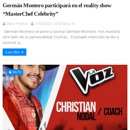
Germán Montero participará en el reality show
“MasterChef Celebrity”
Beto Franco
7/03/2021 10:52:00 a. m.
Germán Montero se pone a cocinar Germán Montero nos muestra
otro lado de su personalidad: Cocinar… El pasado miércoles se dio a
conocer q...
Leer Más
EN TV