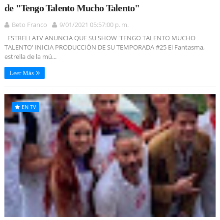
de "Tengo Talento Mucho Talento"
Beto Franco
9/01/2021 05:57:00 p. m.
ESTRELLATV ANUNCIA QUE SU SHOW 'TENGO TALENTO MUCHO
TALENTO' INICIA PRODUCCIÓN DE SU TEMPORADA #25 El Fantasma,
estrella de la mú...
Leer Más
EN TV