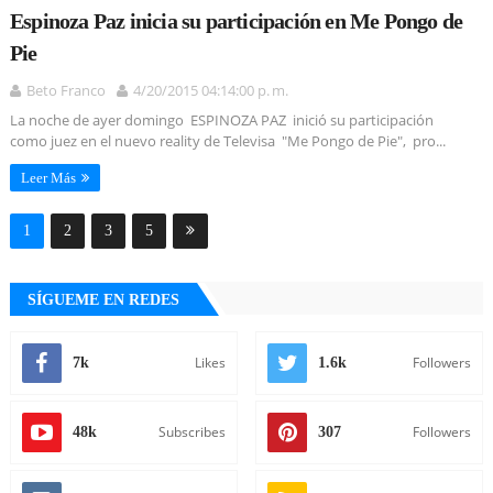
Espinoza Paz inicia su participación en Me Pongo de
Pie
Beto Franco
4/20/2015 04:14:00 p. m.
La noche de ayer domingo ESPINOZA PAZ inició su participación
como juez en el nuevo reality de Televisa "Me Pongo de Pie", pro...
Leer Más
1
2
3
5
SÍGUEME EN REDES
Likes
Followers
7k
1.6k
Subscribes
Followers
48k
307