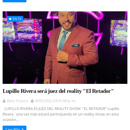
EN TV
Lupillo Rivera será juez del reality "El Retador"
Beto Franco
8/05/2022 03:31:00 p. m.
LUPILLO RIVERA ES JUEZ DEL REALITY SHOW “EL RETADOR” Lupillo
Rivera una vez más estará participando en un reality show; en esta
ocasión...
Leer Más