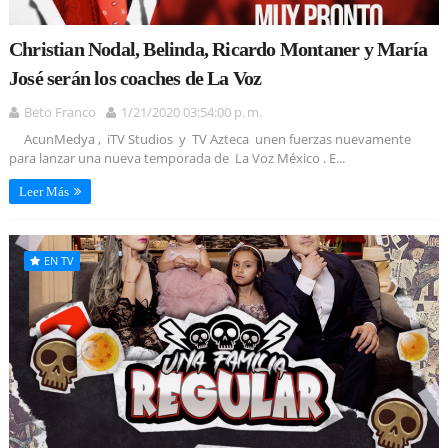
Christian Nodal, Belinda, Ricardo Montaner y María
José serán los coaches de La Voz
Beto Franco
1/21/2020 03:54:00 p. m.
AcunMedya , iTV Studios y TV Azteca unen fuerzas nuevamente
para lanzar una nueva temporada de La Voz México . E...
Leer Más
EN TV